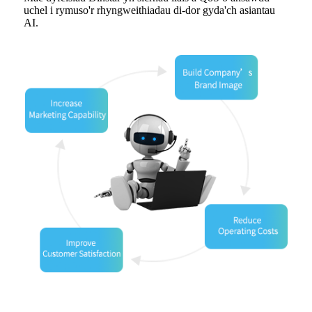
uchel i rymuso'r rhyngweithiadau di-dor gyda'ch asiantau
AI.