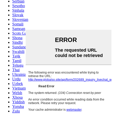
Serbian
Sesotho
Sinhala
Slovak
Slovenian
Somali
Samoan
Scots Gaelic
Shona
Sindhi
Sundanese
Swahili
Tajik
Tamil
Telugu
Thai
Ukrainian
Urdu
Uzbek
Vietnamese
Welsh
Xhosa
Yiddish
Yoruba
Zulu