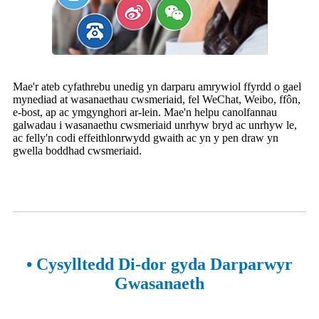
Mae'r ateb cyfathrebu unedig yn darparu amrywiol ffyrdd o gael
mynediad at wasanaethau cwsmeriaid, fel WeChat, Weibo, ffôn,
e-bost, ap ac ymgynghori ar-lein. Mae'n helpu canolfannau
galwadau i wasanaethu cwsmeriaid unrhyw bryd ac unrhyw le,
ac felly'n codi effeithlonrwydd gwaith ac yn y pen draw yn
gwella boddhad cwsmeriaid.
• Cysylltedd Di-dor gyda Darparwyr
Gwasanaeth