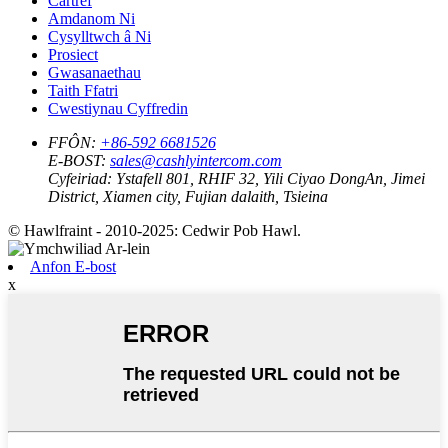
Cartref
Amdanom Ni
Cysylltwch â Ni
Prosiect
Gwasanaethau
Taith Ffatri
Cwestiynau Cyffredin
FFÔN:
+86-592 6681526
E-BOST:
sales@cashlyintercom.com
Cyfeiriad:
Ystafell 801, RHIF 32, Yili Ciyao DongAn, Jimei
District, Xiamen city, Fujian dalaith, Tsieina
© Hawlfraint - 2010-2025: Cedwir Pob Hawl.
Anfon E-bost
x