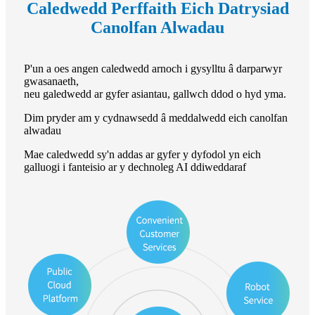
Caledwedd Perffaith Eich Datrysiad
Canolfan Alwadau
P'un a oes angen caledwedd arnoch i gysylltu â darparwyr
gwasanaeth,
neu galedwedd ar gyfer asiantau, gallwch ddod o hyd yma.
Dim pryder am y cydnawsedd â meddalwedd eich canolfan
alwadau
Mae caledwedd sy'n addas ar gyfer y dyfodol yn eich
galluogi i fanteisio ar y dechnoleg AI ddiweddaraf