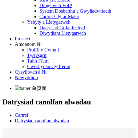
Diogelwch VoIP
System Dosbarthu a Gwyliadwriaeth
Cartref Clyfar Mater
Ysbyty a Lletygarwch
Datrysiad Gofal Iechyd
Diwydiant Lletygarwch
Prosiect
Amdanom Ni
Proffil y Cwmni
Tystysgrif
Taith Ffatri
Cwestiynau Cyffredin
Cysylltwch â Ni
Newyddion
Datrysiad canolfan alwadau
Cartref
Datrysiad canolfan alwadau