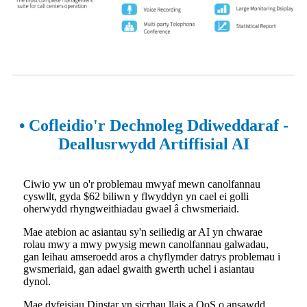
• Cofleidio'r Dechnoleg Ddiweddaraf -
Deallusrwydd Artiffisial AI
Ciwio yw un o'r problemau mwyaf mewn canolfannau
cyswllt, gyda $62 biliwn y flwyddyn yn cael ei golli
oherwydd rhyngweithiadau gwael â chwsmeriaid.
Mae atebion ac asiantau sy'n seiliedig ar AI yn chwarae
rolau mwy a mwy pwysig mewn canolfannau galwadau,
gan leihau amseroedd aros a chyflymder datrys problemau i
gwsmeriaid, gan adael gwaith gwerth uchel i asiantau
dynol.
Mae dyfeisiau Dinstar yn sicrhau llais a QoS o ansawdd