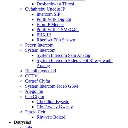
Dosbarthwr a Throsi
Cyfathrebu Unedig IP
Intercom SIP
Porth VoIP Digidol
Ffôn IP Menter
Porth VoIP GSM3G4G
PBX IP
Rheolwr Ffin Sesiwn
Pecyn Intercom
System Intercom
System Intercom Sain Analog
System Intercom Fideo Cebl Rhwydwaith
Analog
Rheoli mynediad
CCTV
Cartref Clyfar
System Intercom Fideo GSM
Ategolion
Clo Clyfar
Clo Olion Bysedd
Clo Drws y Gwesty
Parcio Ceir
Rhwystr Bolard
Datrysiad
Fila