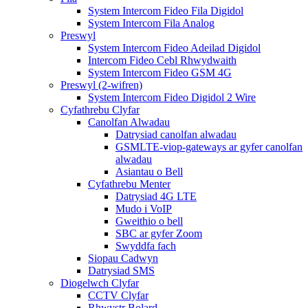
System Intercom Fideo Fila Digidol
System Intercom Fila Analog
Preswyl
System Intercom Fideo Adeilad Digidol
Intercom Fideo Cebl Rhwydwaith
System Intercom Fideo GSM 4G
Preswyl (2-wifren)
System Intercom Fideo Digidol 2 Wire
Cyfathrebu Clyfar
Canolfan Alwadau
Datrysiad canolfan alwadau
GSMLTE-viop-gateways ar gyfer canolfan
alwadau
Asiantau o Bell
Cyfathrebu Menter
Datrysiad 4G LTE
Mudo i VoIP
Gweithio o bell
SBC ar gyfer Zoom
Swyddfa fach
Siopau Cadwyn
Datrysiad SMS
Diogelwch Clyfar
CCTV Clyfar
Rhwystr Bolard