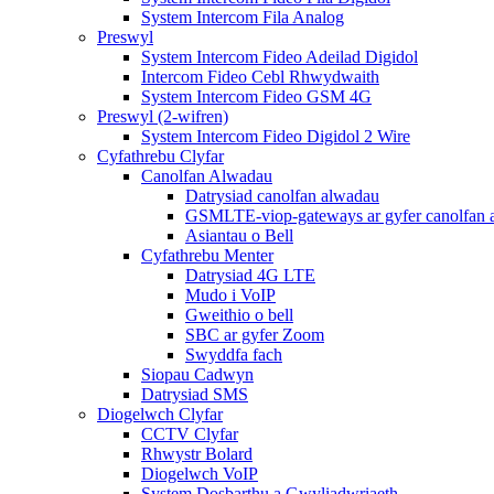
System Intercom Fila Analog
Preswyl
System Intercom Fideo Adeilad Digidol
Intercom Fideo Cebl Rhwydwaith
System Intercom Fideo GSM 4G
Preswyl (2-wifren)
System Intercom Fideo Digidol 2 Wire
Cyfathrebu Clyfar
Canolfan Alwadau
Datrysiad canolfan alwadau
GSMLTE-viop-gateways ar gyfer canolfan 
Asiantau o Bell
Cyfathrebu Menter
Datrysiad 4G LTE
Mudo i VoIP
Gweithio o bell
SBC ar gyfer Zoom
Swyddfa fach
Siopau Cadwyn
Datrysiad SMS
Diogelwch Clyfar
CCTV Clyfar
Rhwystr Bolard
Diogelwch VoIP
System Dosbarthu a Gwyliadwriaeth