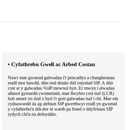
• Cyfathrebu Gwell ac Arbed Costau
Nawr mae gwneud galwadau i'r pencadlys a changhennau
eraill mor hawdd, dim ond deialu rhif estyniad SIP. A dim
cost ar y galwadau VoIP mewnol hyn. Er mwyn i alwadau
allanol gyrraedd cwsmeriaid, mae llwybro cost isaf (LCR)
bob amser yn dod o hyd i'r gost galwadau isaf i chi. Mae ein
cydnawsedd da ag atebion SIP gwerthwyr eraill yn gwneud
y cyfathrebu'n ddi-dor ni waeth pa frand o ddyfeisiau SIP
rydych chi'n eu defnyddio.