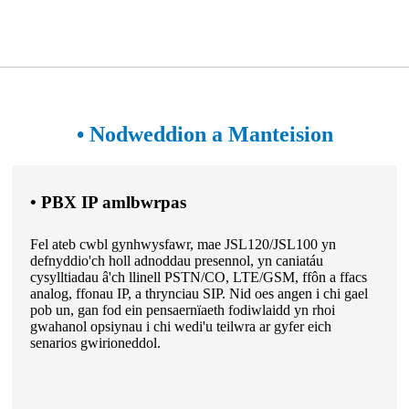
• Nodweddion a Manteision
• PBX IP amlbwrpas
Fel ateb cwbl gynhwysfawr, mae JSL120/JSL100 yn
defnyddio'ch holl adnoddau presennol, yn caniatáu
cysylltiadau â'ch llinell PSTN/CO, LTE/GSM, ffôn a ffacs
analog, ffonau IP, a thrynciau SIP. Nid oes angen i chi gael
pob un, gan fod ein pensaernïaeth fodiwlaidd yn rhoi
gwahanol opsiynau i chi wedi'u teilwra ar gyfer eich
senarios gwirioneddol.