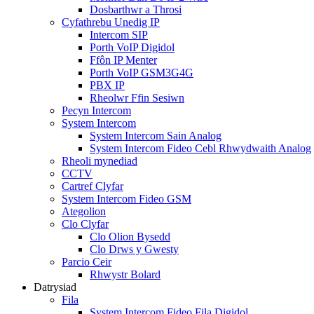
Dosbarthwr a Throsi
Cyfathrebu Unedig IP
Intercom SIP
Porth VoIP Digidol
Ffôn IP Menter
Porth VoIP GSM3G4G
PBX IP
Rheolwr Ffin Sesiwn
Pecyn Intercom
System Intercom
System Intercom Sain Analog
System Intercom Fideo Cebl Rhwydwaith Analog
Rheoli mynediad
CCTV
Cartref Clyfar
System Intercom Fideo GSM
Ategolion
Clo Clyfar
Clo Olion Bysedd
Clo Drws y Gwesty
Parcio Ceir
Rhwystr Bolard
Datrysiad
Fila
System Intercom Fideo Fila Digidol