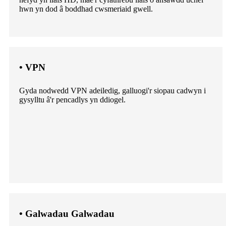
hwn yn dod â boddhad cwsmeriaid gwell.
• VPN
Gyda nodwedd VPN adeiledig, galluogi'r siopau cadwyn i
gysylltu â'r pencadlys yn ddiogel.
• Galwadau Galwadau