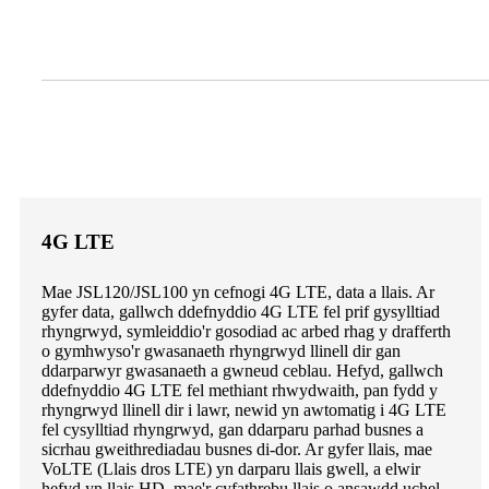
4G LTE
Mae JSL120/JSL100 yn cefnogi 4G LTE, data a llais. Ar
gyfer data, gallwch ddefnyddio 4G LTE fel prif gysylltiad
rhyngrwyd, symleiddio'r gosodiad ac arbed rhag y drafferth
o gymhwyso'r gwasanaeth rhyngrwyd llinell dir gan
ddarparwyr gwasanaeth a gwneud ceblau. Hefyd, gallwch
ddefnyddio 4G LTE fel methiant rhwydwaith, pan fydd y
rhyngrwyd llinell dir i lawr, newid yn awtomatig i 4G LTE
fel cysylltiad rhyngrwyd, gan ddarparu parhad busnes a
sicrhau gweithrediadau busnes di-dor. Ar gyfer llais, mae
VoLTE (Llais dros LTE) yn darparu llais gwell, a elwir
hefyd yn llais HD, mae'r cyfathrebu llais o ansawdd uchel