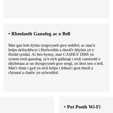
• Rheolaeth Ganolog ac o Bell
Mae gan bob dyfais ryngwyneb gwe reddfol, ac mae'n
helpu defnyddwyr i ffurfweddu a rheoli'r ddyfais yn y
ffordd symlaf. Ar ben hynny, mae CASHLY DMS yn
system reoli ganolog, sy'n eich galluogi i reoli cannoedd o
ddyfeisiau ar un rhyngwyneb gwe sengl, yn lleol neu o bell.
Mae'r rhain i gyd yn eich helpu i leihau'r gost rheoli a
chynnal a chadw yn sylweddol.
• Pot Poeth Wi-Fi