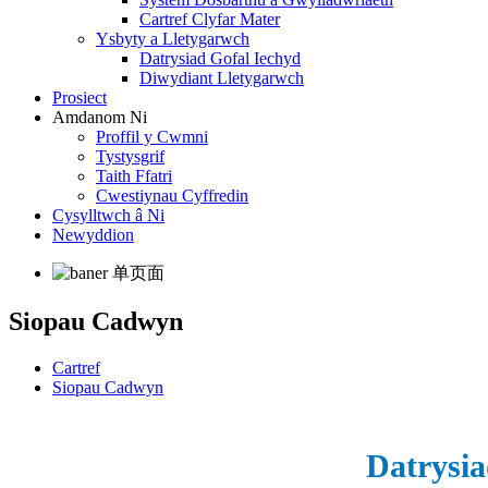
Cartref Clyfar Mater
Ysbyty a Lletygarwch
Datrysiad Gofal Iechyd
Diwydiant Lletygarwch
Prosiect
Amdanom Ni
Proffil y Cwmni
Tystysgrif
Taith Ffatri
Cwestiynau Cyffredin
Cysylltwch â Ni
Newyddion
Siopau Cadwyn
Cartref
Siopau Cadwyn
Datrysia