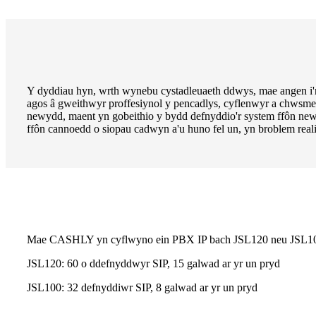
Y dyddiau hyn, wrth wynebu cystadleuaeth ddwys, mae angen i'r
agos â gweithwyr proffesiynol y pencadlys, cyflenwyr a chwsmer
newydd, maent yn gobeithio y bydd defnyddio'r system ffôn newy
ffôn cannoedd o siopau cadwyn a'u huno fel un, yn broblem realis
Mae CASHLY yn cyflwyno ein PBX IP bach JSL120 neu JSL100 ar
JSL120: 60 o ddefnyddwyr SIP, 15 galwad ar yr un pryd
JSL100: 32 defnyddiwr SIP, 8 galwad ar yr un pryd