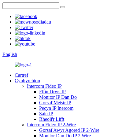
English
Cartref
Cynhyrchion
Intercom Fideo IP
Ffôn Drws IP
Monitor IP Dan Do
Gorsaf Meistr IP
Pecyn IP Inercom
Sain IP
Rheoli'r Lifft
Intercom Fideo IP 2-Wire
Gorsaf Awyr Agored IP 2-Wire
Monitor Dan Do IP 2 Wire