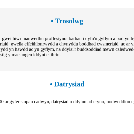
• Trosolwg
 gweithiwr manwerthu proffesiynol barhau i dyfu'n gyflym a bod yn hy
iaid, gwella effeithlonrwydd a chynyddu boddhad cwsmeriaid, ac ar yr
dd yn hawdd ac yn gyflym, na ddylai'r buddsoddiad mewn caledwedd fod
tig y mae angen iddynt ei thrin.
• Datrysiad
 gyfer siopau cadwyn, datrysiad o ddyluniad cryno, nodweddion cyf