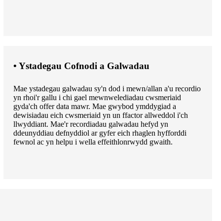
• Ystadegau Cofnodi a Galwadau
Mae ystadegau galwadau sy'n dod i mewn/allan a'u recordio
yn rhoi'r gallu i chi gael mewnwelediadau cwsmeriaid
gyda'ch offer data mawr. Mae gwybod ymddygiad a
dewisiadau eich cwsmeriaid yn un ffactor allweddol i'ch
llwyddiant. Mae'r recordiadau galwadau hefyd yn
ddeunyddiau defnyddiol ar gyfer eich rhaglen hyfforddi
fewnol ac yn helpu i wella effeithlonrwydd gwaith.