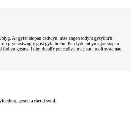
blyg. Ar gyfer siopau cadwyn, mae angen iddynt gysylltu'n
 un pryd ostwng y gost gyfathrebu. Pan fyddant yn agor siopau
 yn gostus. I dîm rheoli'r pencadlys, mae sut i reoli systemau
oethog, gosod a rheoli syml.