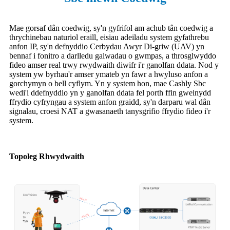
Mae gorsaf dân coedwig, sy'n gyfrifol am achub tân coedwig a
thrychinebau naturiol eraill, eisiau adeiladu system gyfathrebu
anfon IP, sy'n defnyddio Cerbydau Awyr Di-griw (UAV) yn
bennaf i fonitro a darlledu galwadau o gwmpas, a throsglwyddo
fideo amser real trwy rwydwaith diwifr i'r ganolfan ddata. Nod y
system yw byrhau'r amser ymateb yn fawr a hwyluso anfon a
gorchymyn o bell cyflym. Yn y system hon, mae Cashly Sbc
wedi'i ddefnyddio yn y ganolfan ddata fel porth ffin gweinydd
ffrydio cyfryngau a system anfon graidd, sy'n darparu wal dân
signalau, croesi NAT a gwasanaeth tanysgrifio ffrydio fideo i'r
system.
Topoleg Rhwydwaith