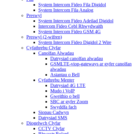
System Intercom Fideo Fila Digidol
System Intercom Fila Analog
Preswyl
System Intercom Fideo Adeilad Digidol
Intercom Fideo Cebl Rhwydwaith
System Intercom Fideo GSM 4G
Preswyl (2-wifren)
System Intercom Fideo Digidol 2 Wire
Cyfathrebu Clyfar
Canolfan Alwadau
Datrysiad canolfan alwadau
GSMLTE-viop-gateways ar gyfer canolfan
alwadau
Asiantau o Bell
Cyfathrebu Menter
Datrysiad 4G LTE
Mudo i VoIP
Gweithio o bell
SBC ar gyfer Zoom
Swyddfa fach
Siopau Cadwyn
Datrysiad SMS
Diogelwch Clyfar
CCTV Clyfar
Rhwystr Bolard