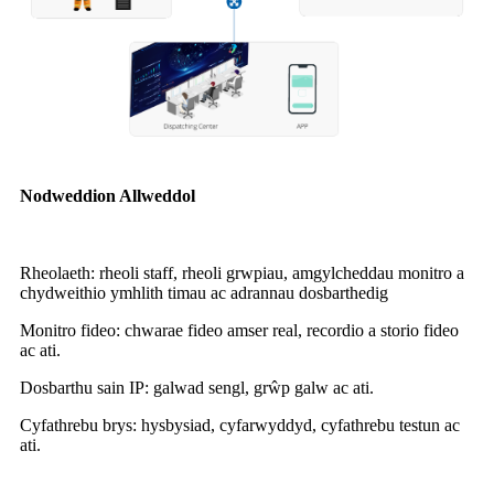
Nodweddion Allweddol
Rheolaeth: rheoli staff, rheoli grwpiau, amgylcheddau monitro a
chydweithio ymhlith timau ac adrannau dosbarthedig
Monitro fideo: chwarae fideo amser real, recordio a storio fideo
ac ati.
Dosbarthu sain IP: galwad sengl, grŵp galw ac ati.
Cyfathrebu brys: hysbysiad, cyfarwyddyd, cyfathrebu testun ac
ati.