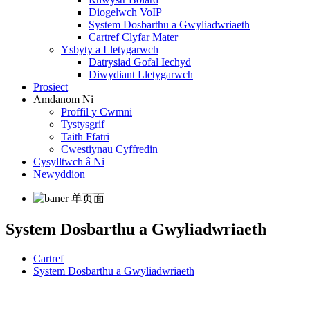
Diogelwch VoIP
System Dosbarthu a Gwyliadwriaeth
Cartref Clyfar Mater
Ysbyty a Lletygarwch
Datrysiad Gofal Iechyd
Diwydiant Lletygarwch
Prosiect
Amdanom Ni
Proffil y Cwmni
Tystysgrif
Taith Ffatri
Cwestiynau Cyffredin
Cysylltwch â Ni
Newyddion
System Dosbarthu a Gwyliadwriaeth
Cartref
System Dosbarthu a Gwyliadwriaeth