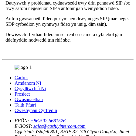
Datryswch y problemau cydnawsedd trwy drin pennawd SIP sbc
trwy safoni negeseuon SIP a anfonir gan weinyddion fideo.
Anfon gwasanaeth fideo pur ymlaen drwy neges SIP (mae neges
SDP cyfoedion yn cynnwys fideo yn unig, dim sain).
Dewiswch ffrydiau fideo amser real o'r camera cyfatebol gan
ddefnyddio nodwedd trin rhif sbc.
Cartref
Amdanom Ni
Cysylltwch â Ni
Prosiect
Gwasanaethau
Taith Ffatri
Cwestiynau Cyffredin
FFÔN:
+86-592 6681526
E-BOST:
sales@cashlyintercom.com
Cyfeiriad:
Ystafell 801, RHIF 32, Yili Ciyao DongAn, Jimei