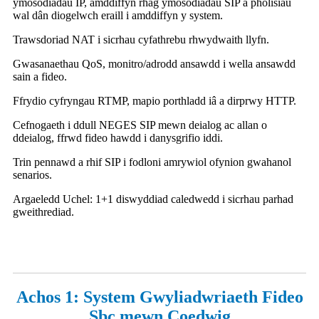
ymosodiadau IP, amddiffyn rhag ymosodiadau SIP a pholisïau
wal dân diogelwch eraill i amddiffyn y system.
Trawsdoriad NAT i sicrhau cyfathrebu rhwydwaith llyfn.
Gwasanaethau QoS, monitro/adrodd ansawdd i wella ansawdd
sain a fideo.
Ffrydio cyfryngau RTMP, mapio porthladd iâ a dirprwy HTTP.
Cefnogaeth i ddull NEGES SIP mewn deialog ac allan o
ddeialog, ffrwd fideo hawdd i danysgrifio iddi.
Trin pennawd a rhif SIP i fodloni amrywiol ofynion gwahanol
senarios.
Argaeledd Uchel: 1+1 diswyddiad caledwedd i sicrhau parhad
gweithrediad.
Achos 1: System Gwyliadwriaeth Fideo
Sbc mewn Coedwig