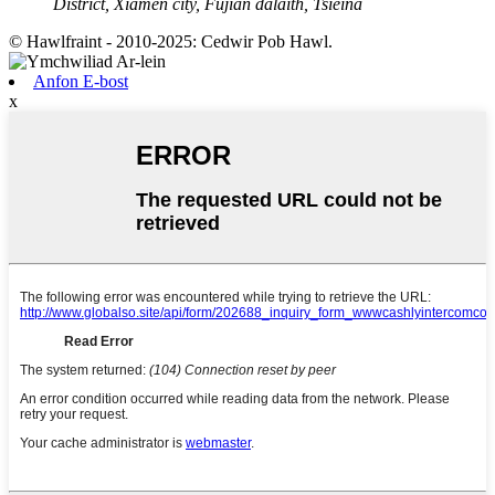
District, Xiamen city, Fujian dalaith, Tsieina
© Hawlfraint - 2010-2025: Cedwir Pob Hawl.
Anfon E-bost
x