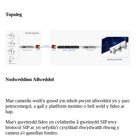
Topoleg
Nodweddion Allweddol
Mae camerâu wedi'u gosod ym mhob pwynt allweddol yn y parc
petrocemegol, a gall y platfform monitro o bell weld y fideo ar
hap.
Mae'r gweinydd fideo yn cyfathrebu â gweinydd SIP trwy
brotocol SIP ac yn sefydlu'r cysylltiad rhwydwaith rhwng y
camera a'r ganolfan fonitro.