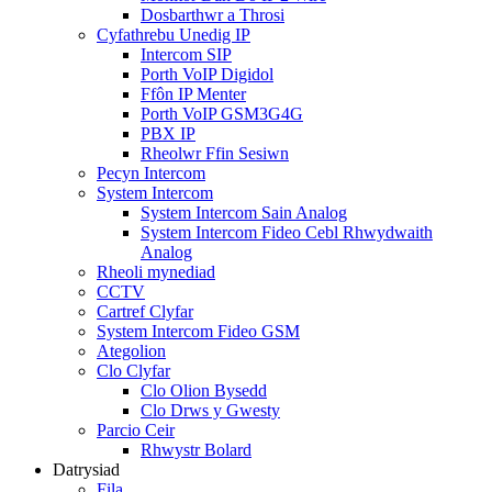
Dosbarthwr a Throsi
Cyfathrebu Unedig IP
Intercom SIP
Porth VoIP Digidol
Ffôn IP Menter
Porth VoIP GSM3G4G
PBX IP
Rheolwr Ffin Sesiwn
Pecyn Intercom
System Intercom
System Intercom Sain Analog
System Intercom Fideo Cebl Rhwydwaith
Analog
Rheoli mynediad
CCTV
Cartref Clyfar
System Intercom Fideo GSM
Ategolion
Clo Clyfar
Clo Olion Bysedd
Clo Drws y Gwesty
Parcio Ceir
Rhwystr Bolard
Datrysiad
Fila