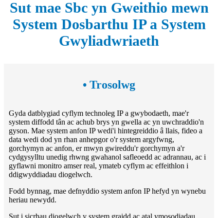
Sut mae Sbc yn Gweithio mewn
System Dosbarthu IP a System
Gwyliadwriaeth
• Trosolwg
Gyda datblygiad cyflym technoleg IP a gwybodaeth, mae'r
system diffodd tân ac achub brys yn gwella ac yn uwchraddio'n
gyson. Mae system anfon IP wedi'i hintegreiddio â llais, fideo a
data wedi dod yn rhan anhepgor o'r system argyfwng,
gorchymyn ac anfon, er mwyn gwireddu'r gorchymyn a'r
cydgysylltu unedig rhwng gwahanol safleoedd ac adrannau, ac i
gyflawni monitro amser real, ymateb cyflym ac effeithlon i
ddigwyddiadau diogelwch.
Fodd bynnag, mae defnyddio system anfon IP hefyd yn wynebu
heriau newydd.
Sut i sicrhau diogelwch y system graidd ac atal ymosodiadau