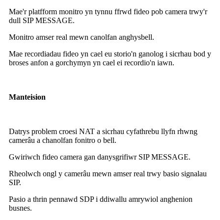
Mae'r platfform monitro yn tynnu ffrwd fideo pob camera trwy'r
dull SIP MESSAGE.
Monitro amser real mewn canolfan anghysbell.
Mae recordiadau fideo yn cael eu storio'n ganolog i sicrhau bod y
broses anfon a gorchymyn yn cael ei recordio'n iawn.
Manteision
Datrys problem croesi NAT a sicrhau cyfathrebu llyfn rhwng
camerâu a chanolfan fonitro o bell.
Gwiriwch fideo camera gan danysgrifiwr SIP MESSAGE.
Rheolwch ongl y camerâu mewn amser real trwy basio signalau
SIP.
Pasio a thrin pennawd SDP i ddiwallu amrywiol anghenion
busnes.