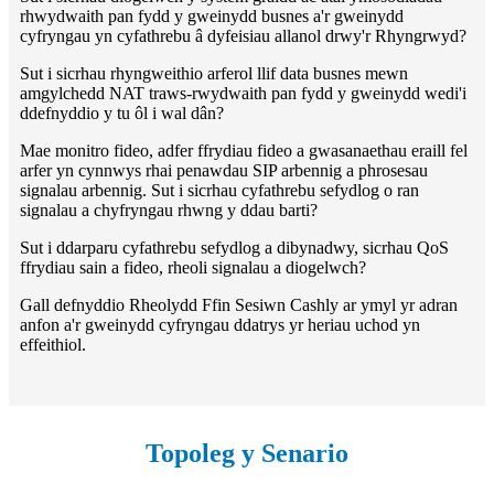
rhwydwaith pan fydd y gweinydd busnes a'r gweinydd
cyfryngau yn cyfathrebu â dyfeisiau allanol drwy'r Rhyngrwyd?
Sut i sicrhau rhyngweithio arferol llif data busnes mewn
amgylchedd NAT traws-rwydwaith pan fydd y gweinydd wedi'i
ddefnyddio y tu ôl i wal dân?
Mae monitro fideo, adfer ffrydiau fideo a gwasanaethau eraill fel
arfer yn cynnwys rhai penawdau SIP arbennig a phrosesau
signalau arbennig. Sut i sicrhau cyfathrebu sefydlog o ran
signalau a chyfryngau rhwng y ddau barti?
Sut i ddarparu cyfathrebu sefydlog a dibynadwy, sicrhau QoS
ffrydiau sain a fideo, rheoli signalau a diogelwch?
Gall defnyddio Rheolydd Ffin Sesiwn Cashly ar ymyl yr adran
anfon a'r gweinydd cyfryngau ddatrys yr heriau uchod yn
effeithiol.
Topoleg y Senario