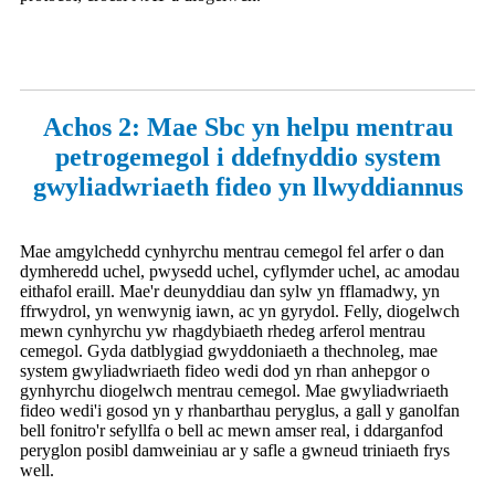
Achos 2: Mae Sbc yn helpu mentrau
petrogemegol i ddefnyddio system
gwyliadwriaeth fideo yn llwyddiannus
Mae amgylchedd cynhyrchu mentrau cemegol fel arfer o dan
dymheredd uchel, pwysedd uchel, cyflymder uchel, ac amodau
eithafol eraill. Mae'r deunyddiau dan sylw yn fflamadwy, yn
ffrwydrol, yn wenwynig iawn, ac yn gyrydol. Felly, diogelwch
mewn cynhyrchu yw rhagdybiaeth rhedeg arferol mentrau
cemegol. Gyda datblygiad gwyddoniaeth a thechnoleg, mae
system gwyliadwriaeth fideo wedi dod yn rhan anhepgor o
gynhyrchu diogelwch mentrau cemegol. Mae gwyliadwriaeth
fideo wedi'i gosod yn y rhanbarthau peryglus, a gall y ganolfan
bell fonitro'r sefyllfa o bell ac mewn amser real, i ddarganfod
peryglon posibl damweiniau ar y safle a gwneud triniaeth frys
well.