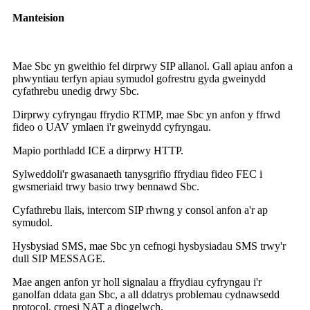
Manteision
Mae Sbc yn gweithio fel dirprwy SIP allanol. Gall apiau anfon a
phwyntiau terfyn apiau symudol gofrestru gyda gweinydd
cyfathrebu unedig drwy Sbc.
Dirprwy cyfryngau ffrydio RTMP, mae Sbc yn anfon y ffrwd
fideo o UAV ymlaen i'r gweinydd cyfryngau.
Mapio porthladd ICE a dirprwy HTTP.
Sylweddoli'r gwasanaeth tanysgrifio ffrydiau fideo FEC i
gwsmeriaid trwy basio trwy bennawd Sbc.
Cyfathrebu llais, intercom SIP rhwng y consol anfon a'r ap
symudol.
Hysbysiad SMS, mae Sbc yn cefnogi hysbysiadau SMS trwy'r
dull SIP MESSAGE.
Mae angen anfon yr holl signalau a ffrydiau cyfryngau i'r
ganolfan ddata gan Sbc, a all ddatrys problemau cydnawsedd
protocol, croesi NAT a diogelwch.