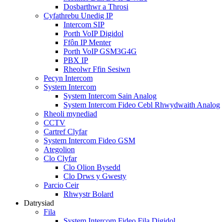
Dosbarthwr a Throsi
Cyfathrebu Unedig IP
Intercom SIP
Porth VoIP Digidol
Ffôn IP Menter
Porth VoIP GSM3G4G
PBX IP
Rheolwr Ffin Sesiwn
Pecyn Intercom
System Intercom
System Intercom Sain Analog
System Intercom Fideo Cebl Rhwydwaith Analog
Rheoli mynediad
CCTV
Cartref Clyfar
System Intercom Fideo GSM
Ategolion
Clo Clyfar
Clo Olion Bysedd
Clo Drws y Gwesty
Parcio Ceir
Rhwystr Bolard
Datrysiad
Fila
System Intercom Fideo Fila Digidol