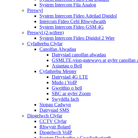
System Intercom Fila Analog
Preswyl
System Intercom Fideo Adeilad Digidol
Intercom Fideo Cebl Rhwydwaith
System Intercom Fideo GSM 4G
Preswyl (2-wifren)
System Intercom Fideo Digidol 2 Wire
Cyfathrebu Clyfar
Canolfan Alwadau
Datrysiad canolfan alwadau
GSMLTE-viop-gateways ar gyfer canolfan 
Asiantau o Bell
Cyfathrebu Menter
Datrysiad 4G LTE
Mudo i VoIP
Gweithio o bell
SBC ar gyfer Zoom
Swyddfa fach
Siopau Cadwyn
Datrysiad SMS
Diogelwch Clyfar
CCTV Clyfar
Rhwystr Bolard
Diogelwch VoIP
System Dosbarthu a Gwyliadwriaeth