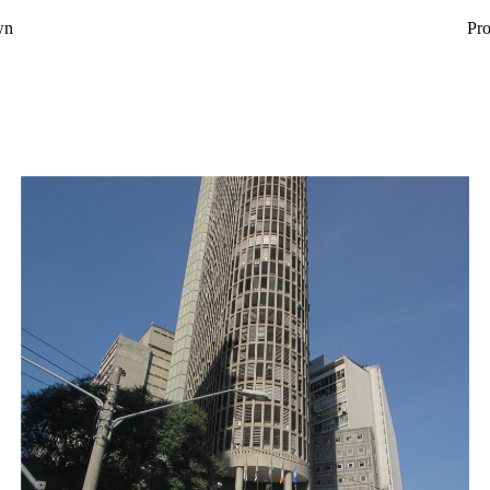
wn
Pro