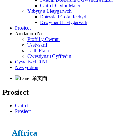
Cartref Clyfar Mater
Ysbyty a Lletygarwch
Datrysiad Gofal Iechyd
Diwydiant Lletygarwch
Prosiect
Amdanom Ni
Proffil y Cwmni
Tystysgrif
Taith Ffatri
Cwestiynau Cyffredin
Cysylltwch â Ni
Newyddion
Prosiect
Cartref
Prosiect
Affrica