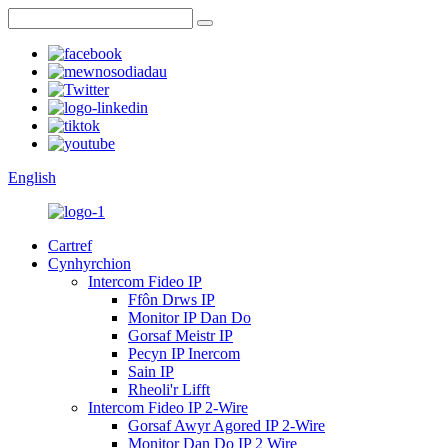
English
Cartref
Cynhyrchion
Intercom Fideo IP
Ffôn Drws IP
Monitor IP Dan Do
Gorsaf Meistr IP
Pecyn IP Inercom
Sain IP
Rheoli'r Lifft
Intercom Fideo IP 2-Wire
Gorsaf Awyr Agored IP 2-Wire
Monitor Dan Do IP 2 Wire