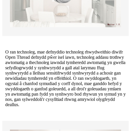
O ran technoleg, mae defnyddio technoleg rhwydweithio diwifr
Open Thread defnydd pŵer isel iawn, technoleg addasu trothwy
awtomatig a thechnoleg iawndal tymheredd awtomatig yn gwella
sefydlogrwydd y synhwyrydd a gall atal larymau ffug
synhwyrydd a lleihau sensitifrwydd synhwyrydd a achosir gan
newidiadau tymheredd yn effeithiol. O ran swyddogaeth, yn
ogystal â chanfod symudiad y corff dynol, mae ganddo hefyd y
swyddogaeth o ganfod goleuedd, a all droi'r goleuadau ymlaen
yn awtomatig pan fydd yn synhwyro bod rhywun yn symud yn y
nos, gan sylweddoli'r cysylltiad rhwng amrywiol olygfeydd
deallus.