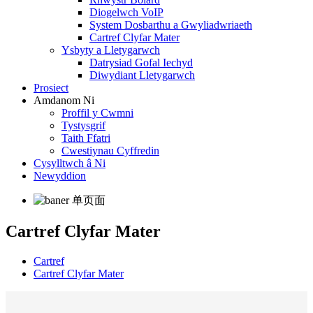
Diogelwch VoIP
System Dosbarthu a Gwyliadwriaeth
Cartref Clyfar Mater
Ysbyty a Lletygarwch
Datrysiad Gofal Iechyd
Diwydiant Lletygarwch
Prosiect
Amdanom Ni
Proffil y Cwmni
Tystysgrif
Taith Ffatri
Cwestiynau Cyffredin
Cysylltwch â Ni
Newyddion
Cartref Clyfar Mater
Cartref
Cartref Clyfar Mater