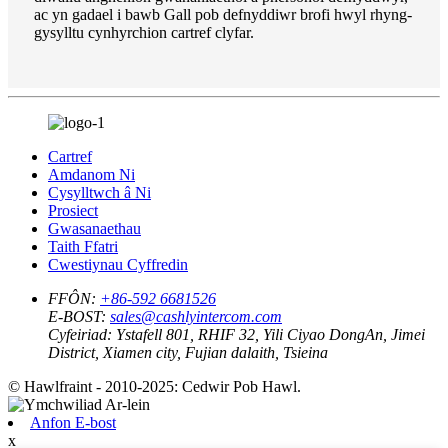
ac yn gadael i bawb Gall pob defnyddiwr brofi hwyl rhyng-
gysylltu cynhyrchion cartref clyfar.
Cartref
Amdanom Ni
Cysylltwch â Ni
Prosiect
Gwasanaethau
Taith Ffatri
Cwestiynau Cyffredin
FFÔN:
+86-592 6681526
E-BOST:
sales@cashlyintercom.com
Cyfeiriad:
Ystafell 801, RHIF 32, Yili Ciyao DongAn, Jimei
District, Xiamen city, Fujian dalaith, Tsieina
© Hawlfraint - 2010-2025: Cedwir Pob Hawl.
Anfon E-bost
x