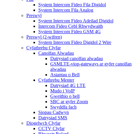
System Intercom Fideo Fila Digidol
System Intercom Fila Analog
Preswyl
System Intercom Fideo Adeilad Digidol
Intercom Fideo Cebl Rhwydwaith
System Intercom Fideo GSM 4G
Preswyl (2-wifren)
System Intercom Fideo Digidol 2 Wire
Cyfathrebu Clyfar
Canolfan Alwadau
Datrysiad canolfan alwadau
GSMLTE-viop-gateways ar gyfer canolfan
alwadau
Asiantau o Bell
Cyfathrebu Menter
Datrysiad 4G LTE
Mudo i VoIP
Gweithio o bell
SBC ar gyfer Zoom
Swyddfa fach
Siopau Cadwyn
Datrysiad SMS
Diogelwch Clyfar
CCTV Clyfar
Rhwystr Bolard