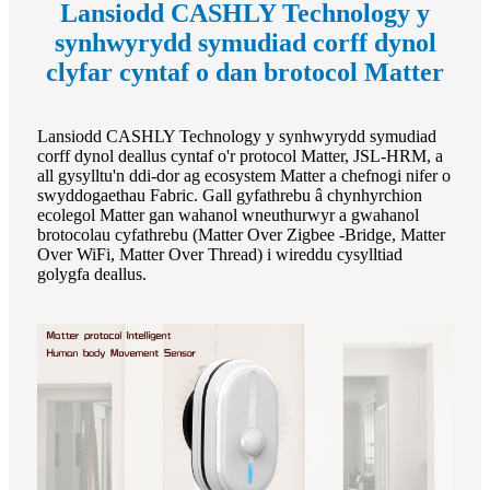
Lansiodd CASHLY Technology y
synhwyrydd symudiad corff dynol
clyfar cyntaf o dan brotocol Matter
Lansiodd CASHLY Technology y synhwyrydd symudiad
corff dynol deallus cyntaf o'r protocol Matter, JSL-HRM, a
all gysylltu'n ddi-dor ag ecosystem Matter a chefnogi nifer o
swyddogaethau Fabric. Gall gyfathrebu â chynhyrchion
ecolegol Matter gan wahanol wneuthurwyr a gwahanol
brotocolau cyfathrebu (Matter Over Zigbee -Bridge, Matter
Over WiFi, Matter Over Thread) i wireddu cysylltiad
golygfa deallus.