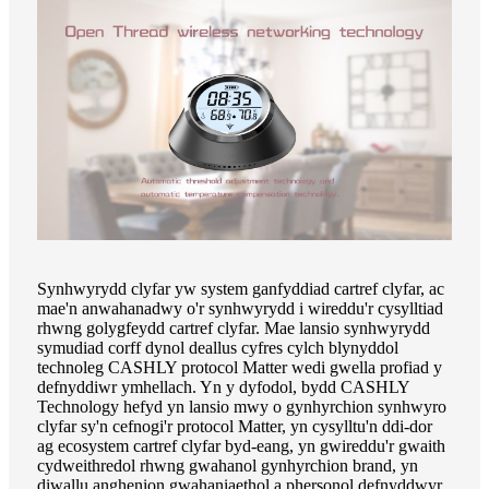
Synhwyrydd clyfar yw system ganfyddiad cartref clyfar, ac
mae'n anwahanadwy o'r synhwyrydd i wireddu'r cysylltiad
rhwng golygfeydd cartref clyfar. Mae lansio synhwyrydd
symudiad corff dynol deallus cyfres cylch blynyddol
technoleg CASHLY protocol Matter wedi gwella profiad y
defnyddiwr ymhellach. Yn y dyfodol, bydd CASHLY
Technology hefyd yn lansio mwy o gynhyrchion synhwyro
clyfar sy'n cefnogi'r protocol Matter, yn cysylltu'n ddi-dor
ag ecosystem cartref clyfar byd-eang, yn gwireddu'r gwaith
cydweithredol rhwng gwahanol gynhyrchion brand, yn
diwallu anghenion gwahaniaethol a phersonol defnyddwyr,