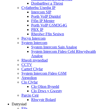
Dosbarthwr a Throsi
Cyfathrebu Unedig IP
Intercom SIP
Porth VoIP Digidol
Ffôn IP Menter
Porth VoIP GSM3G4G
PBX IP
Rheolwr Ffin Sesiwn
Pecyn Intercom
System Intercom
System Intercom Sain Analog
System Intercom Fideo Cebl Rhwydwaith
Analog
Rheoli mynediad
CCTV
Cartref Clyfar
System Intercom Fideo GSM
Ategolion
Clo Clyfar
Clo Olion Bysedd
Clo Drws y Gwesty
Parcio Ceir
Rhwystr Bolard
Datrysiad
Fila