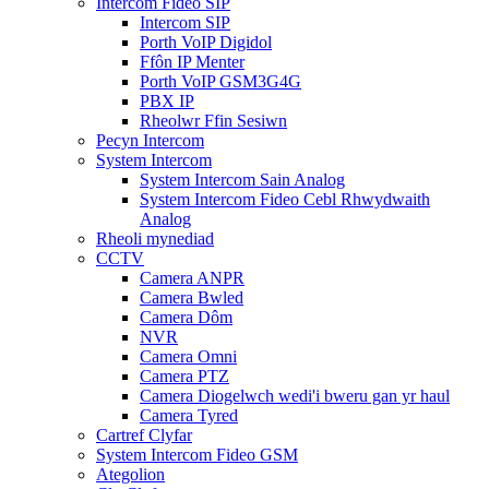
Intercom Fideo SIP
Intercom SIP
Porth VoIP Digidol
Ffôn IP Menter
Porth VoIP GSM3G4G
PBX IP
Rheolwr Ffin Sesiwn
Pecyn Intercom
System Intercom
System Intercom Sain Analog
System Intercom Fideo Cebl Rhwydwaith
Analog
Rheoli mynediad
CCTV
Camera ANPR
Camera Bwled
Camera Dôm
NVR
Camera Omni
Camera PTZ
Camera Diogelwch wedi'i bweru gan yr haul
Camera Tyred
Cartref Clyfar
System Intercom Fideo GSM
Ategolion