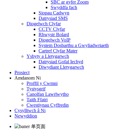
SBC ar gyfer Zoom
Swyddfa fach
Siopau Cadwyn
Datrysiad SMS
Diogelwch Clyfar
CCTV Clyfar
Rhwystr Bolard
Diogelwch VoIP
System Dosbarthu a Gwyliadwriaeth
Cartref Clyfar Mater
Ysbyty a Lletygarwch
Datrysiad Gofal Iechyd
Diwydiant Lletygarwch
Prosiect
Amdanom Ni
Proffil y Cwmni
Tystysgrif
Canolfan Lawrlwytho
Taith Ffatri
Cwestiynau Cyffredin
Cysylltwch â Ni
Newyddion