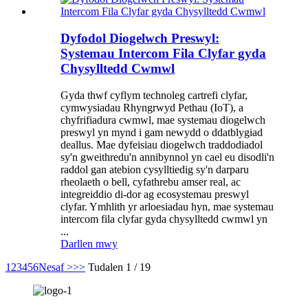
Dyfodol Diogelwch Preswyl:
Systemau Intercom Fila Clyfar gyda
Chysylltedd Cwmwl
Gyda thwf cyflym technoleg cartrefi clyfar,
cymwysiadau Rhyngrwyd Pethau (IoT), a
chyfrifiadura cwmwl, mae systemau diogelwch
preswyl yn mynd i gam newydd o ddatblygiad
deallus. Mae dyfeisiau diogelwch traddodiadol
sy'n gweithredu'n annibynnol yn cael eu disodli'n
raddol gan atebion cysylltiedig sy'n darparu
rheolaeth o bell, cyfathrebu amser real, ac
integreiddio di-dor ag ecosystemau preswyl
clyfar. Ymhlith yr arloesiadau hyn, mae systemau
intercom fila clyfar gyda chysylltedd cwmwl yn
...
Darllen mwy
1
2
3
4
5
6
Nesaf >
>>
Tudalen 1 / 19