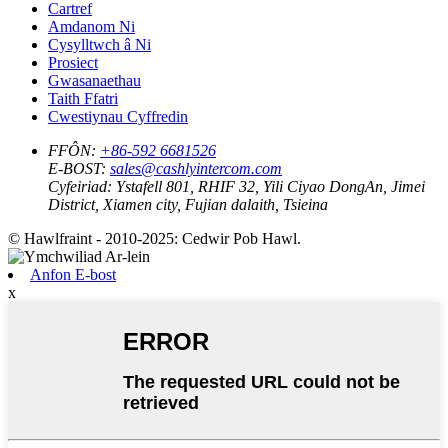
Cartref
Amdanom Ni
Cysylltwch â Ni
Prosiect
Gwasanaethau
Taith Ffatri
Cwestiynau Cyffredin
FFÔN:
+86-592 6681526
E-BOST:
sales@cashlyintercom.com
Cyfeiriad:
Ystafell 801, RHIF 32, Yili Ciyao DongAn, Jimei
District, Xiamen city, Fujian dalaith, Tsieina
© Hawlfraint - 2010-2025: Cedwir Pob Hawl.
Anfon E-bost
x