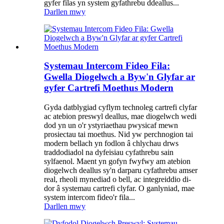
gyfer filas yn system gyfathrebu ddeallus...
Darllen mwy
Systemau Intercom Fideo Fila:
Gwella Diogelwch a Byw'n Glyfar ar
gyfer Cartrefi Moethus Modern
Gyda datblygiad cyflym technoleg cartrefi clyfar
ac atebion preswyl deallus, mae diogelwch wedi
dod yn un o'r ystyriaethau pwysicaf mewn
prosiectau tai moethus. Nid yw perchnogion tai
modern bellach yn fodlon â chlychau drws
traddodiadol na dyfeisiau cyfathrebu sain
sylfaenol. Maent yn gofyn fwyfwy am atebion
diogelwch deallus sy'n darparu cyfathrebu amser
real, rheoli mynediad o bell, ac integreiddio di-
dor â systemau cartrefi clyfar. O ganlyniad, mae
system intercom fideo'r fila...
Darllen mwy