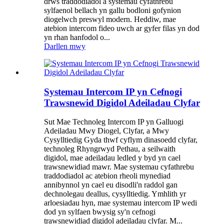
drws traddodiadol a systemau cyfathrebu
sylfaenol bellach yn gallu bodloni gofynion
diogelwch preswyl modern. Heddiw, mae
atebion intercom fideo uwch ar gyfer filas yn dod
yn rhan hanfodol o...
Darllen mwy
Systemau Intercom IP yn Cefnogi
Trawsnewid Digidol Adeiladau Clyfar
Sut Mae Technoleg Intercom IP yn Galluogi
Adeiladau Mwy Diogel, Clyfar, a Mwy
Cysylltiedig Gyda thwf cyflym dinasoedd clyfar,
technoleg Rhyngrwyd Pethau, a seilwaith
digidol, mae adeiladau ledled y byd yn cael
trawsnewidiad mawr. Mae systemau cyfathrebu
traddodiadol ac atebion rheoli mynediad
annibynnol yn cael eu disodli'n raddol gan
dechnolegau deallus, cysylltiedig. Ymhlith yr
arloesiadau hyn, mae systemau intercom IP wedi
dod yn sylfaen bwysig sy'n cefnogi
trawsnewidiad digidol adeiladau clyfar. M...