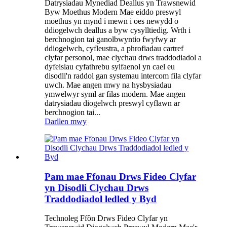
Datrysiadau Mynediad Deallus yn Trawsnewid
Byw Moethus Modern Mae eiddo preswyl
moethus yn mynd i mewn i oes newydd o
ddiogelwch deallus a byw cysylltiedig. Wrth i
berchnogion tai ganolbwyntio fwyfwy ar
ddiogelwch, cyfleustra, a phrofiadau cartref
clyfar personol, mae clychau drws traddodiadol a
dyfeisiau cyfathrebu sylfaenol yn cael eu
disodli'n raddol gan systemau intercom fila clyfar
uwch. Mae angen mwy na hysbysiadau
ymwelwyr syml ar filas modern. Mae angen
datrysiadau diogelwch preswyl cyflawn ar
berchnogion tai...
Darllen mwy
Pam mae Ffonau Drws Fideo Clyfar
yn Disodli Clychau Drws
Traddodiadol ledled y Byd
Technoleg Ffôn Drws Fideo Clyfar yn