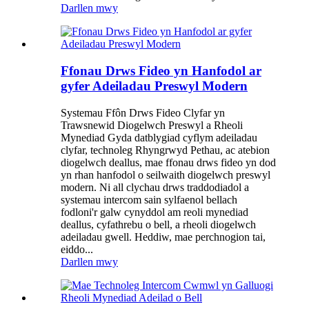
Darllen mwy
Ffonau Drws Fideo yn Hanfodol ar
gyfer Adeiladau Preswyl Modern
Systemau Ffôn Drws Fideo Clyfar yn
Trawsnewid Diogelwch Preswyl a Rheoli
Mynediad Gyda datblygiad cyflym adeiladau
clyfar, technoleg Rhyngrwyd Pethau, ac atebion
diogelwch deallus, mae ffonau drws fideo yn dod
yn rhan hanfodol o seilwaith diogelwch preswyl
modern. Ni all clychau drws traddodiadol a
systemau intercom sain sylfaenol bellach
fodloni'r galw cynyddol am reoli mynediad
deallus, cyfathrebu o bell, a rheoli diogelwch
adeiladau gwell. Heddiw, mae perchnogion tai,
eiddo...
Darllen mwy