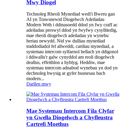
Mwy Diogel
Technoleg Rheoli Mynediad wedi'i Bweru gan
AI yn Trawsnewid Diogelwch Adeiladau
Modern Wrth i ddinasoedd ddod yn fwy craff ac
adeiladau preswyl ddod yn fwyfwy cysylltiedig,
mae rheoli diogelwch adeiladau yn wynebu
heriau newydd. Nid yw dulliau mynediad
traddodiadol fel allweddi, cardiau mynediad, a
systemau intercom sylfaenol bellach yn ddigonol
i ddiwallu'r galw cynyddol am reoli diogelwch
deallus, effeithlon a hyblyg. Heddiw, mae
systemau intercom adnabod wynebau yn dod yn
dechnoleg bwysig ar gyfer busnesau bach
modern...
Darllen mwy
Mae Systemau Intercom Fila Clyfar
yn Gwella Diogelwch a Chyfleustra
Cartrefi Moethus