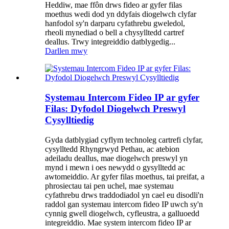
Heddiw, mae ffôn drws fideo ar gyfer filas
moethus wedi dod yn ddyfais diogelwch clyfar
hanfodol sy'n darparu cyfathrebu gweledol,
rheoli mynediad o bell a chysylltedd cartref
deallus. Trwy integreiddio datblygedig...
Darllen mwy
Systemau Intercom Fideo IP ar gyfer
Filas: Dyfodol Diogelwch Preswyl
Cysylltiedig
Gyda datblygiad cyflym technoleg cartrefi clyfar,
cysylltedd Rhyngrwyd Pethau, ac atebion
adeiladu deallus, mae diogelwch preswyl yn
mynd i mewn i oes newydd o gysylltedd ac
awtomeiddio. Ar gyfer filas moethus, tai preifat, a
phrosiectau tai pen uchel, mae systemau
cyfathrebu drws traddodiadol yn cael eu disodli'n
raddol gan systemau intercom fideo IP uwch sy'n
cynnig gwell diogelwch, cyfleustra, a galluoedd
integreiddio. Mae system intercom fideo IP ar