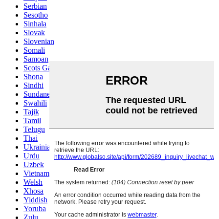
Serbian
Sesotho
Sinhala
Slovak
Slovenian
Somali
Samoan
Scots Gaelic
Shona
Sindhi
Sundanese
Swahili
Tajik
Tamil
Telugu
Thai
Ukrainian
Urdu
Uzbek
Vietnamese
Welsh
Xhosa
Yiddish
Yoruba
Zulu