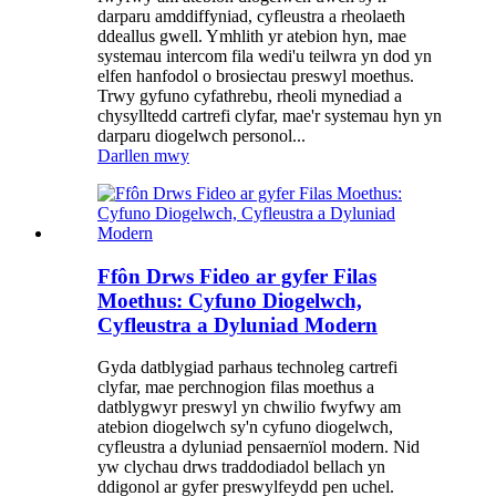
darparu amddiffyniad, cyfleustra a rheolaeth
ddeallus gwell. Ymhlith yr atebion hyn, mae
systemau intercom fila wedi'u teilwra yn dod yn
elfen hanfodol o brosiectau preswyl moethus.
Trwy gyfuno cyfathrebu, rheoli mynediad a
chysylltedd cartrefi clyfar, mae'r systemau hyn yn
darparu diogelwch personol...
Darllen mwy
Ffôn Drws Fideo ar gyfer Filas
Moethus: Cyfuno Diogelwch,
Cyfleustra a Dyluniad Modern
Gyda datblygiad parhaus technoleg cartrefi
clyfar, mae perchnogion filas moethus a
datblygwyr preswyl yn chwilio fwyfwy am
atebion diogelwch sy'n cyfuno diogelwch,
cyfleustra a dyluniad pensaernïol modern. Nid
yw clychau drws traddodiadol bellach yn
ddigonol ar gyfer preswylfeydd pen uchel.