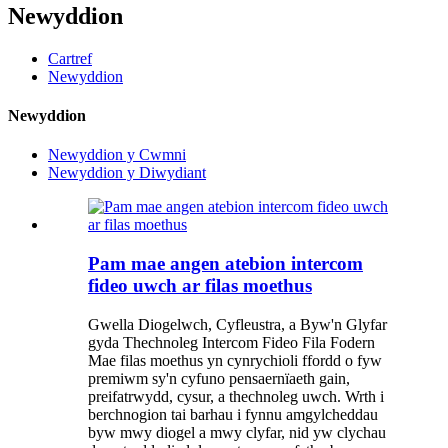
Newyddion
Cartref
Newyddion
Newyddion
Newyddion y Cwmni
Newyddion y Diwydiant
Pam mae angen atebion intercom
fideo uwch ar filas moethus
Gwella Diogelwch, Cyfleustra, a Byw'n Glyfar
gyda Thechnoleg Intercom Fideo Fila Fodern
Mae filas moethus yn cynrychioli ffordd o fyw
premiwm sy'n cyfuno pensaernïaeth gain,
preifatrwydd, cysur, a thechnoleg uwch. Wrth i
berchnogion tai barhau i fynnu amgylcheddau
byw mwy diogel a mwy clyfar, nid yw clychau