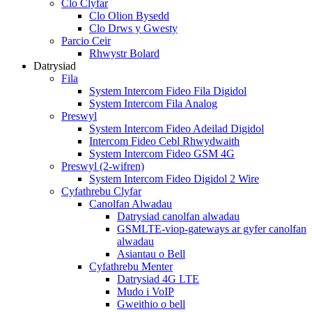
Clo Clyfar
Clo Olion Bysedd
Clo Drws y Gwesty
Parcio Ceir
Rhwystr Bolard
Datrysiad
Fila
System Intercom Fideo Fila Digidol
System Intercom Fila Analog
Preswyl
System Intercom Fideo Adeilad Digidol
Intercom Fideo Cebl Rhwydwaith
System Intercom Fideo GSM 4G
Preswyl (2-wifren)
System Intercom Fideo Digidol 2 Wire
Cyfathrebu Clyfar
Canolfan Alwadau
Datrysiad canolfan alwadau
GSMLTE-viop-gateways ar gyfer canolfan
alwadau
Asiantau o Bell
Cyfathrebu Menter
Datrysiad 4G LTE
Mudo i VoIP
Gweithio o bell