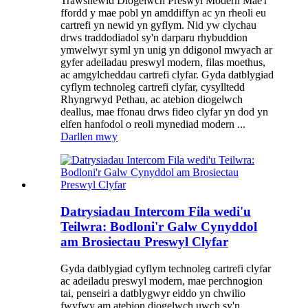
Trawsnewid Diogelwch Preswyl Modern Mae'r
ffordd y mae pobl yn amddiffyn ac yn rheoli eu
cartrefi yn newid yn gyflym. Nid yw clychau
drws traddodiadol sy'n darparu rhybuddion
ymwelwyr syml yn unig yn ddigonol mwyach ar
gyfer adeiladau preswyl modern, filas moethus,
ac amgylcheddau cartrefi clyfar. Gyda datblygiad
cyflym technoleg cartrefi clyfar, cysylltedd
Rhyngrwyd Pethau, ac atebion diogelwch
deallus, mae ffonau drws fideo clyfar yn dod yn
elfen hanfodol o reoli mynediad modern ...
Darllen mwy
Datrysiadau Intercom Fila wedi'u
Teilwra: Bodloni'r Galw Cynyddol
am Brosiectau Preswyl Clyfar
Gyda datblygiad cyflym technoleg cartrefi clyfar
ac adeiladu preswyl modern, mae perchnogion
tai, penseiri a datblygwyr eiddo yn chwilio
fwyfwy am atebion diogelwch uwch sy'n