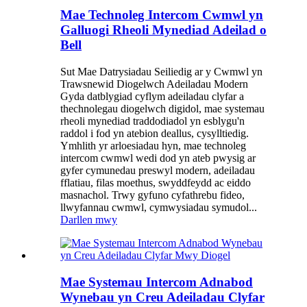
Mae Technoleg Intercom Cwmwl yn
Galluogi Rheoli Mynediad Adeilad o
Bell
Sut Mae Datrysiadau Seiliedig ar y Cwmwl yn
Trawsnewid Diogelwch Adeiladau Modern
Gyda datblygiad cyflym adeiladau clyfar a
thechnolegau diogelwch digidol, mae systemau
rheoli mynediad traddodiadol yn esblygu'n
raddol i fod yn atebion deallus, cysylltiedig.
Ymhlith yr arloesiadau hyn, mae technoleg
intercom cwmwl wedi dod yn ateb pwysig ar
gyfer cymunedau preswyl modern, adeiladau
fflatiau, filas moethus, swyddfeydd ac eiddo
masnachol. Trwy gyfuno cyfathrebu fideo,
llwyfannau cwmwl, cymwysiadau symudol...
Darllen mwy
Mae Systemau Intercom Adnabod
Wynebau yn Creu Adeiladau Clyfar